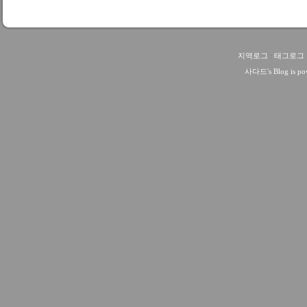
지역로그
:
태그로그
사다드
's Blog is 