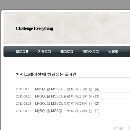
Challenge Everything
블로그홈
지역로그
태그로그
미디어로그
방명록
'마이그래이션'에 해당되는 글 4건
MySQL을 MSSQL으로 마이그래이션 - (4)
2011.08.13
MySQL을 MSSQL으로 마이그래이션 - (3)
2011.08.13
MySQL을 MSSQL으로 마이그래이션 - (2)
2011.08.13
MySQL을 MSSQL으로 마이그래이션 - (1)
2011.08.13
이전