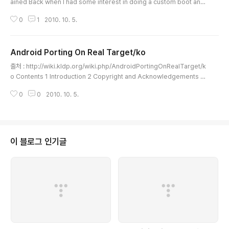
ained Back when I had some interest in doing a custom boot ani
mation, I read different posts about what the contents of the boot
0
1
2010. 10. 5.
animation.zip file meant. I came across some info that explains it
pretty well. In 2.0, the android boot animation has been changed
to enable easy replacement or customization. There is a file call
Android Porting On Real Target/ko
ed bootan..
글 내용
출처 : http://wiki.kldp.org/wiki.php/AndroidPortingOnRealTarget/k
o Contents 1 Introduction 2 Copyright and Acknowledgements 3
안드로이드 아키텍처의 요약 분석 3.1 안드로이드 커널 3.1.1 ARM EABI 3.1.2
0
0
2010. 10. 5.
OpenBinder 3.1.3 프레임 버퍼 3.1.4 입력 장치 3.1.5 Low Memory Killer
3.1.6 안드로이드 로거(Android Logger) 3.1.7 안드로이드 파워(Android
power) 3.1.8 Panic Timeout 3.2 안드로이드 루트 파일 시스템 3.3 안드로
이드 패키지의 라이센스 4 ARM EABI를 지원하는 툴체인 4.1 툴체인 빌드하기
4.2 다른 ..
이 블로그 인기글